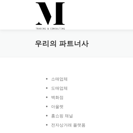
Skip
to
content
우리의 파트너사
소매업체
도매업체
백화점
아울렛
홈쇼핑 채널
전자상거래 플랫폼