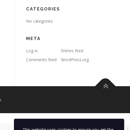
CATEGORIES
No categories
META
Log in
Entries feed
Comments feed
WordPress.org
s
This website uses cookies to ensure you get the