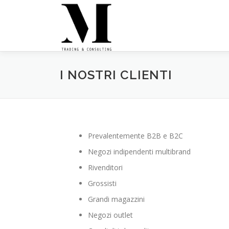
Passa
al
contenuto
I NOSTRI CLIENTI
Prevalentemente B2B e B2C
Negozi indipendenti multibrand
Rivenditori
Grossisti
Grandi magazzini
Negozi outlet