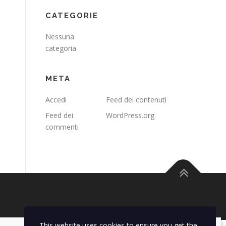
CATEGORIE
Nessuna
categoria
META
Accedi
Feed dei contenuti
Feed dei
WordPress.org
commenti
s
This website uses cookies to ensure you get the