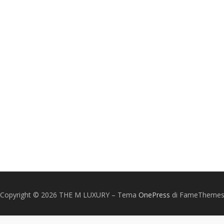
Copyright © 2026 THE M LUXURY
–
Tema
OnePress
di FameTheme